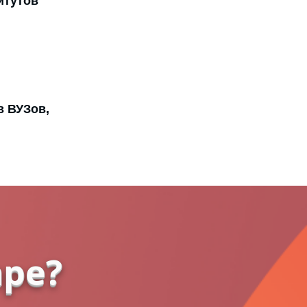
итутов
в ВУЗов,
аре?