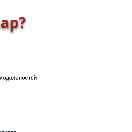
нар?
 модальностей