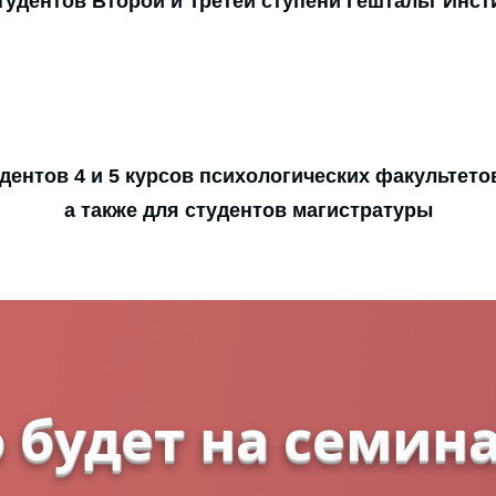
тудентов Второй и Третей ступени Гештальт Инст
дентов 4 и 5 курсов психологических факультето
а также для студентов магистратуры
 будет на семин