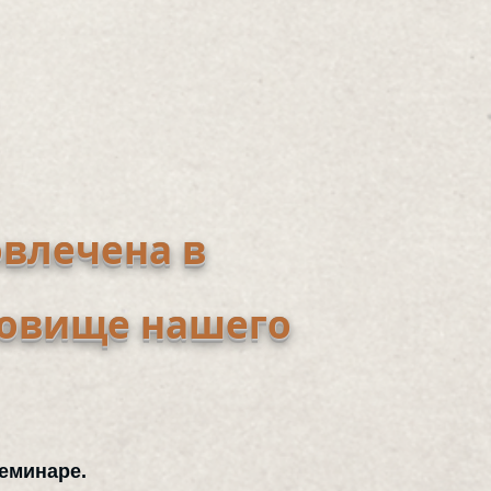
овлечена в
ровище нашего
еминаре.