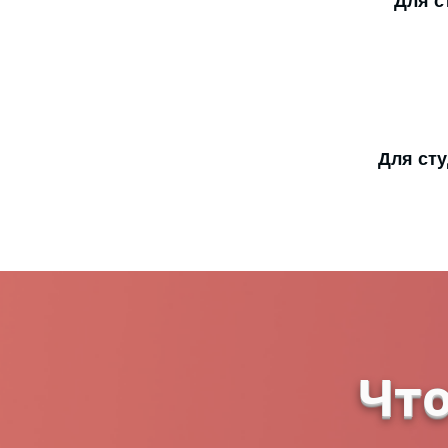
Для с
Для сту
Что