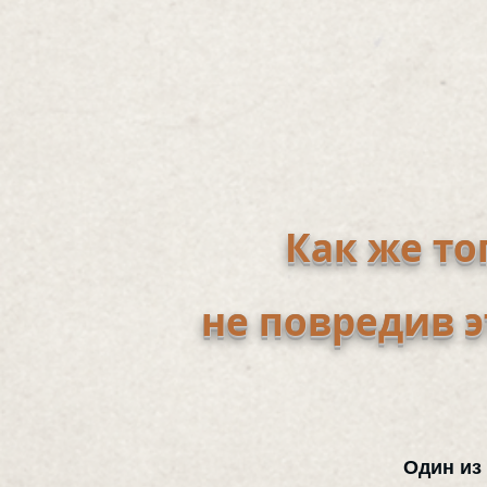
Как же то
не повредив 
Один из