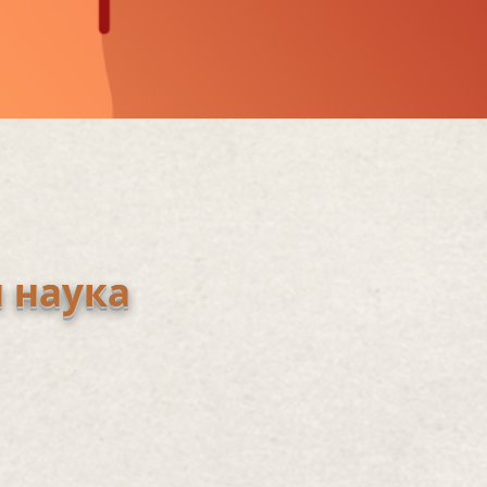
 наук
а