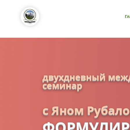
Гл
двухдневный меж
семинар
с Яном Рубал
ФОРМУЛИР