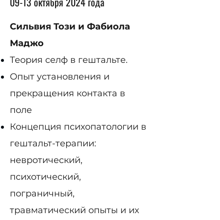
09-13 октября 2024 года
Сильвия Този и Фабиола
Маджо
Теория селф в гештальте.
Опыт установления и
прекращения контакта в
поле
Концепция психопатологии в
гештальт-терапии:
невротический,
психотический,
пограничный,
травматический опыты и их