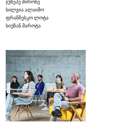
ჯუზეპე მირონე
სილვია ალაიმო
ფრანჩესკო ლოტა
სიუზან მაროტა