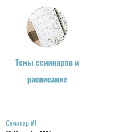
Темы семинаров и
расписание
Семинар #1